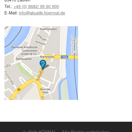
Tel.:
+49 (0) 8682/ 95 60 900
E-Mail:
info@akustik-hoermal.de
© 2026
HÖRMAL
– Alle Rechte vorbehalten