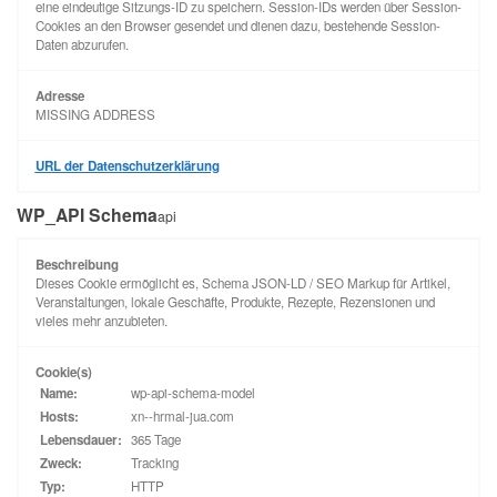
eine eindeutige Sitzungs-ID zu speichern. Session-IDs werden über Session-
Cookies an den Browser gesendet und dienen dazu, bestehende Session-
Daten abzurufen.
Adresse
MISSING ADDRESS
URL der Datenschutzerklärung
WP_API Schema
api
Beschreibung
Dieses Cookie ermöglicht es, Schema JSON-LD / SEO Markup für Artikel,
Veranstaltungen, lokale Geschäfte, Produkte, Rezepte, Rezensionen und
vieles mehr anzubieten.
Cookie(s)
Name:
wp-api-schema-model
Hosts:
xn--hrmal-jua.com
Lebensdauer:
365 Tage
Zweck:
Tracking
Typ:
HTTP