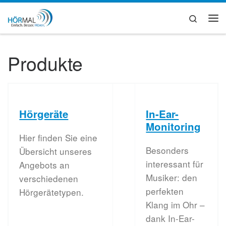
Zum Inhalt springen
Search
Me
Produkte
Hörgeräte
In-Ear-
Monitoring
Hier finden Sie eine
Besonders
Übersicht unseres
interessant für
Angebots an
Musiker: den
verschiedenen
perfekten
Hörgerätetypen.
Klang im Ohr –
dank In-Ear-