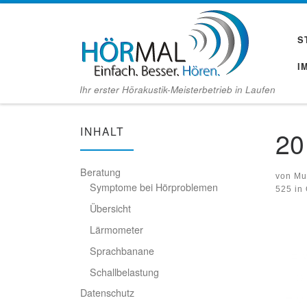
Zum Inhalt springen
S
I
Ihr erster Hörakustik-Meisterbetrieb in Laufen
INHALT
20
Beratung
von
Mu
Symptome bei Hörproblemen
525
in
Übersicht
Bil
Lärmometer
Sprachbanane
Schallbelastung
Datenschutz