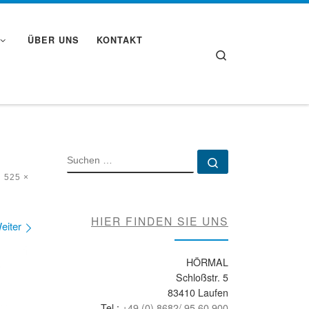
ÜBER UNS
KONTAKT
Search
SUCHE
Suchen …
n
525 ×
HIER FINDEN SIE UNS
eiter
HÖRMAL
Schloßstr. 5
83410 Laufen
Tel.:
+49 (0) 8682/ 95 60 900