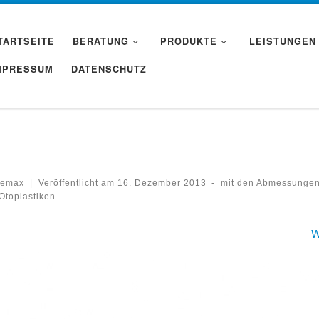
TARTSEITE
BERATUNG
PRODUKTE
LEISTUNGEN
MPRESSUM
DATENSCHUTZ
emax
|
Veröffentlicht am
16. Dezember 2013
-
mit den Abmessunge
Otoplastiken
der Navigation
W